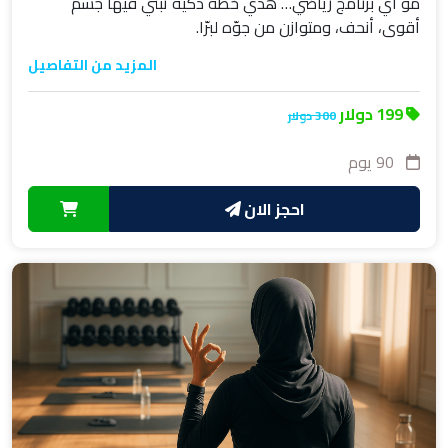
مو أي برنامج رياضي… هذي خطة ذكية تبني فيها جسم
أقوى، أنحف، ومتوازن من جوّه لبرّا.
المزيد من التفاصيل
199 دولار
300 دولار
90 يوم
احجز الان