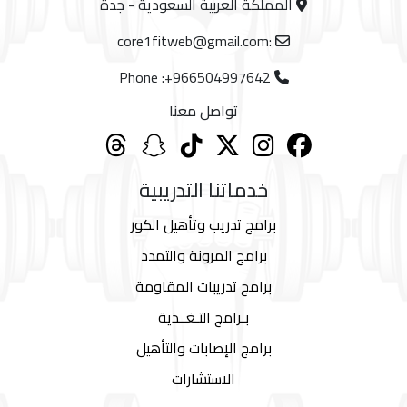
المملكة العربية السعودية - جدة
core1fitweb@gmail.com
:
Phone :+966504997642
تواصل معنا
خدماتنا التدريبية
برامج تدريب وتأهيل الكور
برامج المرونة والتمدد
برامج تدريبات المقاومة
بـرامج التـغــذية
برامج الإصابات والتأهيل
الاستشارات