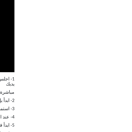
يديك
مباشرة 
2- ابدأ بإمالة الجسم للأمام ببطء، مع تمديد العجلة أمامك. حافظ على الظهر مستقيمًا والأرداف مشدودة للحفاظ على توازنك.
3- استمر في الحركة حتى يكون الجسم مستقيماً وممتداً تمامًا، وتكون العجلة بعيدة عن جسمك.
4- عند النقطة القصوى، قم بالتوقف لثانية أو ثانيتين مع الحفاظ على الشد في عضلات البطن.
5- ابدأ في سحب العجلة للوراء ببطء، مع انحناء الجسم لإستعادة وضعية الجلوس الأولية.