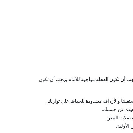
ك على سجادة التمرين وامسك عجلة الـ AB Wheel بيديك. يجب أن تكون العجلة مواجهة للأمام ويجب أن تكون