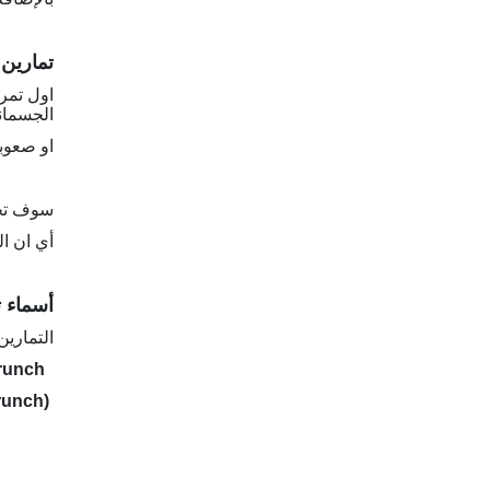
تمارين 
اول تمر
الجسمان
او صعوب
سوف تخت
أي ان المجموع سوف يكون 3 
أسماء 
التماري
Crunch
(Crunch)