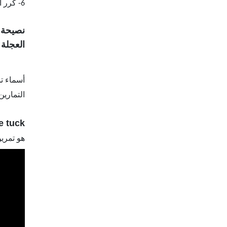
كرر ا
6-
نصيحة: 
العجلة 
أسماء ت
التماري
e tuck
هو تمري