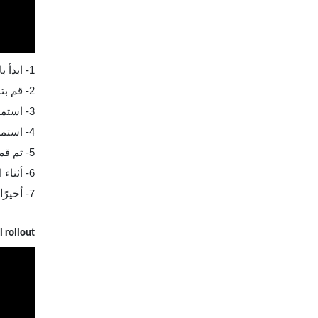
1- ابدأ بالاستلقاء على ظهرك على سجادة التمرين مع ساقين ممتدتين تمامًا وذراعين ممتدتين فوق رأس.
2- قم بتنشيط عضلات البطن والعمود الفقري وثني رأسك ببطء لرفع الجزء العلوي من جسمك بعيدًا عن الأرض.
3- استمر في التحرك لأعلى حتى يصبح جسمك في وضع مستقيم.
4- استمر في رفع جسمك وحافظ على الشد في عضلات البطن.
5- ثم قم ببطء بإمالة الجزء العلوي من جسمك للأمام حتى يكون جسمك موازي لساقيك مع ذراعيك ممتدتين.
6- أثناء النزول، حافظ على الشد في عضلات البطن والعمود الفقري للتحكم في الحركة ولا تنزل بشكل سريع.
7-
أخيرً
 rollout