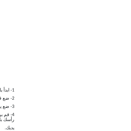
1- ابدأ بالاستلقاء على الظهرعلى سجادة التمرين أو سطح مستوٍ.
2- ضع قدميك على الأرض وانثنِ ركبتيك بحيث يكون زاوية الركبة تقريبًا 90 درجة.
3- ضع يديك خلف رأسك، ويمكنك وضعهما متقاطعين على صدرك أو توجيههما إلى الأمام.
4- قم 
رأسك با
يديك.