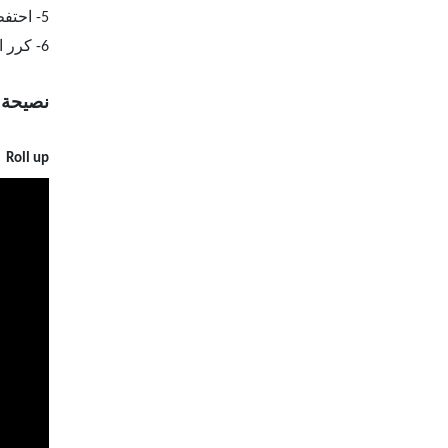
5- احتفظ بالتوتر في عضلات البطن لمدة ثانيتين ثم انخفض ببطء مع استنشاق الهواء.
كرر ا
6-
نصيحة: 
Roll up