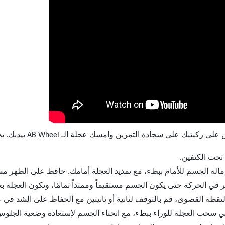
1- اجلس على ركبتي
تحت الكتفين.